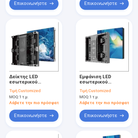
Επικοινωνήστε
Επικοινωνήστε
Δείκτης LED
Εμφάνιση LED
εσωτερικού
εσωτερικού
δαπέδου με πίνακα
δαπέδου με SMD
Τιμή:
Customized
Τιμή:
Customized
αλουμινίου χύτευσης
P3.91 με πίνακα
MOQ:
1 τ.μ.
MOQ:
1 τ.μ.
αλουμινίου χύτευσης
Λάβετε την πιο πρόσφατη τιμή
Λάβετε την πιο πρόσφατη τι
Επικοινωνήστε
Επικοινωνήστε