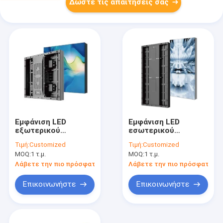
Δώστε τις απαιτήσεις σας
Εμφάνιση LED
Εμφάνιση LED
εξωτερικού
εσωτερικού
δαπέδου με
δαπέδου P3.91 με
Τιμή:
Customized
Τιμή:
Customized
σιδερένιο πάνελ
σιδερένιο πάνελ
MOQ:
1 τ.μ.
MOQ:
1 τ.μ.
Λάβετε την πιο πρόσφατη τιμή
Λάβετε την πιο πρόσφατη τι
Επικοινωνήστε
Επικοινωνήστε