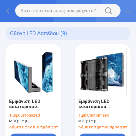
Οθόνη LED Δαπέδου
(9)
Εμφάνιση LED
Εμφάνιση LED
εσωτερικού
εσωτερικού
δαπέδου P4.68 με
δαπέδου με πίνακα
Τιμή:
Customized
Τιμή:
Customized
πίνακα σχήματος L
αλουμινίου
MOQ:
1 τ.μ.
MOQ:
1 τ.μ.
Λάβετε την πιο πρόσφατη τιμή
Λάβετε την πιο πρόσφατη τι