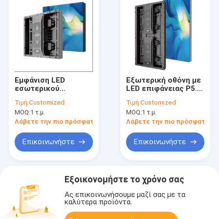
Εμφάνιση LED
Εξωτερική οθόνη με
εσωτερικού
LED επιφάνειας P5.2
δαπέδου με SMD
με σιδηρούχο πίνακα
Τιμή:
Customized
Τιμή:
Customized
P2.5 με πίνακα
MOQ:
1 τ.μ.
MOQ:
1 τ.μ.
αλουμινίου χύτευσης
Λάβετε την πιο πρόσφατη τιμή
Λάβετε την πιο πρόσφατη τι
Επικοινωνήστε
Επικοινωνήστε
Εξοικονομήστε το χρόνο σας
Ας επικοινωνήσουμε μαζί σας με τα
καλύτερα προϊόντα.