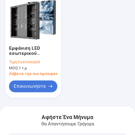
Εμφάνιση LED
εσωτερικού
δαπέδου P2.5 με
Τιμή:
Customized
σιδερένιο πάνελ
MOQ:
1 τ.μ.
Λάβετε την πιο πρόσφατη τιμή
Επικοινωνήστε
Αρχική Σελίδα
Προϊόντα
Αφήστε Ένα Μήνυμα
Θα Απαντήσουμε Γρήγορα
Βίντεο