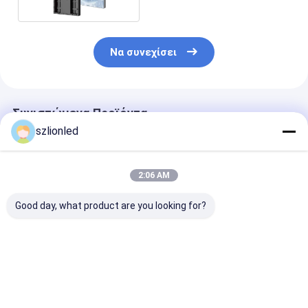
Να συνεχίσει
Συνιστώμενα Προϊόντα
szlionled
2:06 AM
Good day, what product are you looking for?
Εμφάνιση LED
Εμφάνιση LED
Εξωτερική οθ
εσωτερικού
εξωτερικού
LED επιφάνει
δαπέδου P2.5 με
δαπέδου με
P5.2 με σιδηρ
σιδερένιο πάνελ
σιδερένιο πάνελ
πίνακα
Καλύτερη τιμή
Καλύτερη τιμή
Καλύτερη 