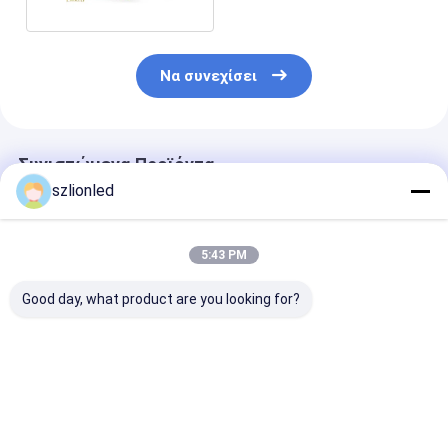
Να συνεχίσει
Συνιστώμενα Προϊόντα
szlionled
5:43 PM
Good day, what product are you looking for?
Επικαιροποιημένη
Επικαιροποιημένη
LionLed P1.25
οθόνη LED
οθόνη LED HD
Εσωτερική στ
εσωτερικής χρήσης
οθόνη LED για
διαφήμιση
Καλύτερη τιμή
Καλύτερη τιμή
Καλύτερη 