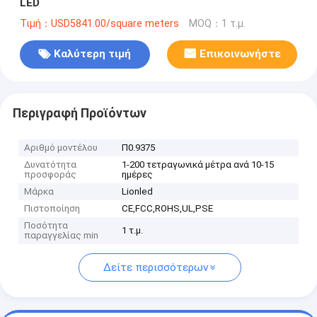
LED
Τιμή：USD5841.00/square meters
MOQ：1 τ.μ.
Καλύτερη τιμή
Επικοινωνήστε
Περιγραφή Προϊόντων
Αριθμό μοντέλου
Π0.9375
Δυνατότητα
1-200 τετραγωνικά μέτρα ανά 10-15
προσφοράς
ημέρες
Μάρκα
Lionled
Πιστοποίηση
CE,FCC,ROHS,UL,PSE
Ποσότητα
1 τ.μ.
παραγγελίας min
Δείτε περισσότερων