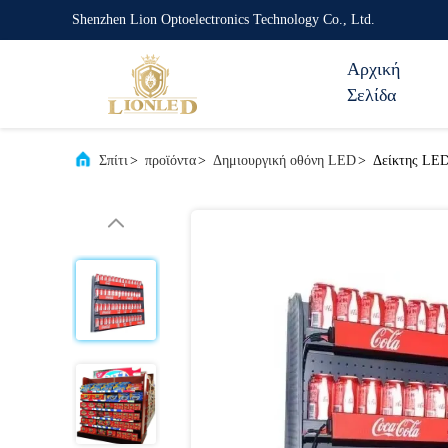
Shenzhen Lion Optoelectronics Technology Co., Ltd.
Αρχική
Σελίδα
Σπίτι
>
προϊόντα
>
Δημιουργική οθόνη LED
>
Δείκτης LED