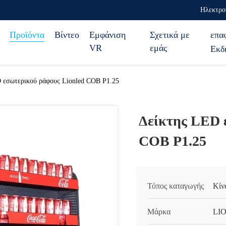
Ηλεκτρο
Προϊόντα
Βίντεο
Εμφάνιση
Σχετικά με
επα
VR
εμάς
Εκδ
 εσωτερικού ράφους Lionled COB P1.25
Δείκτης LED 
COB P1.25
Τόπος καταγωγής
Κίν
Μάρκα
LI