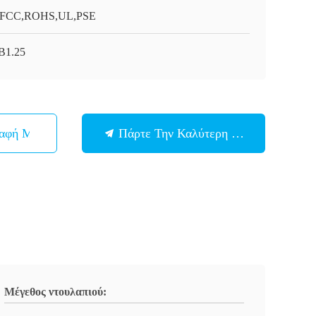
,FCC,ROHS,UL,PSE
B1.25
παφή Με
Πάρτε Την Καλύτερη Τιμή
Μέγεθος ντουλαπιού: