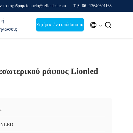
νικό ταχυδρομείο melo@szlionled.com
Τηλ. 86--13640601168
φή


Ζητήστε ένα απόσπασμα
ηλώσεις
εσωτερικού ράφους Lionled
α
ONLED