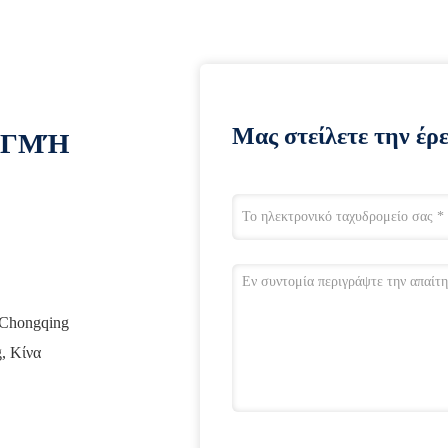
Μας στείλετε την έρ
ΙΓΜΉ
ς Chongqing
, Κίνα