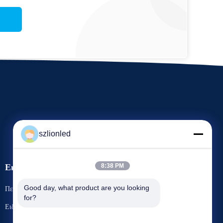
szlionled
Εκδηλώσεις
8:38 PM
Ζητήστε ένα
Good day, what product are you looking 
Περιπτώσεις
for?
απόσπασμα
Τηλ. 86--13640601168
Ειδήσεις
Φαξ: 86--18825103031