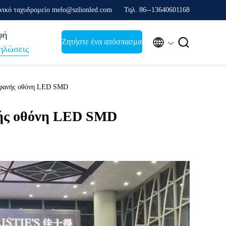
νικό ταχυδρομείο melo@szlionled.com
Τηλ. 86--13640601168
φή


Ζητήστε ένα απόσπασμα
ηλώσεις
διαφανής οθόνη LED SMD
νής οθόνη LED SMD