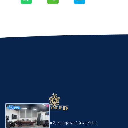
Ο όροφος 4, κτίριο 2, βιομηχανική ζώνη Fuhai,