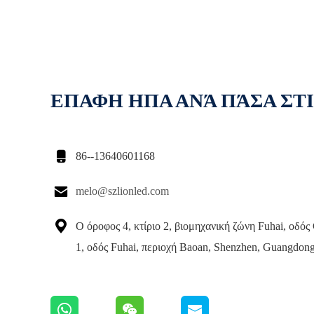
ΕΠΑΦΗ ΗΠΑ ΑΝΆ ΠΆΣΑ ΣΤ

86--13640601168

melo@szlionled.com

Ο όροφος 4, κτίριο 2, βιομηχανική ζώνη Fuhai, οδό
1, οδός Fuhai, περιοχή Baoan, Shenzhen, Guangdong